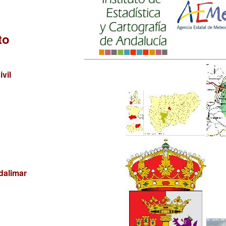
to
vil
dalimar