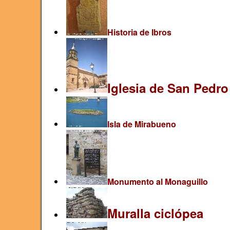
Historia de Ibros
Iglesia de San Pedro
Isla de Mirabueno
Monumento al Monaguillo
Muralla ciclópea