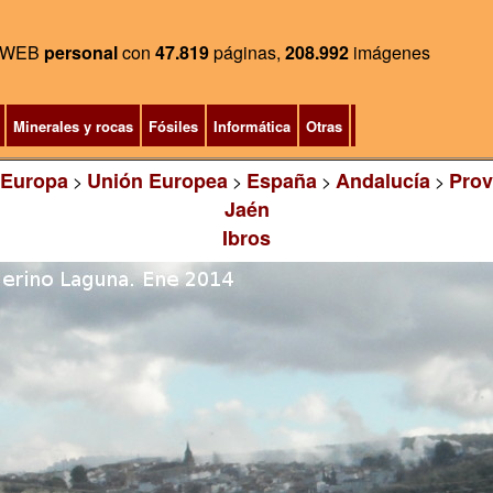
WEB
personal
con
47.819
páginas,
208.992
imágenes
Minerales y rocas
Fósiles
Informática
Otras
Europa
Unión Europea
España
Andalucía
Prov
>
>
>
>
Jaén
Ibros