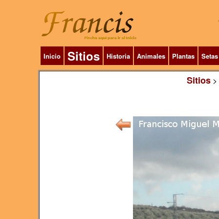
Sitios
Inicio
Historia
Animales
Plantas
Setas
Sitios
>