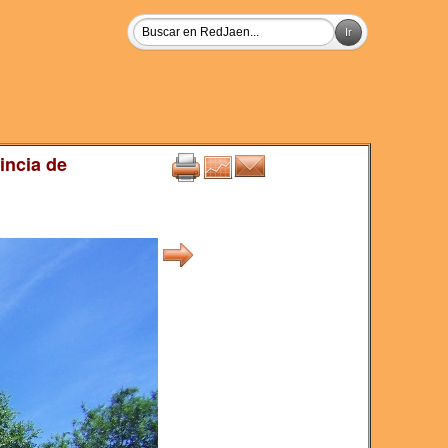
incia de