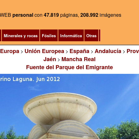
WEB
personal
con
47.819
páginas,
208.992
imágenes
Minerales y rocas
Fósiles
Informática
Otras
Europa
Unión Europea
España
Andalucía
Prov
>
>
>
>
Jaén
Mancha Real
>
Fuente del Parque del Emigrante