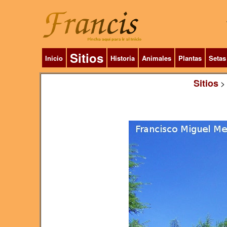
Sitios
Inicio
Historia
Animales
Plantas
Setas
Sitios
>