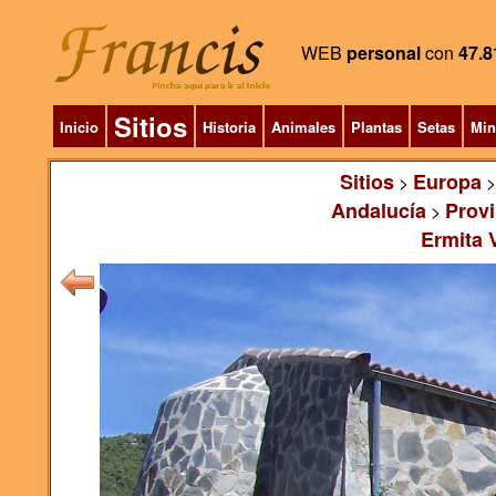
WEB
personal
con
47.8
Sitios
Inicio
Historia
Animales
Plantas
Setas
Min
Sitios
Europa
>
Andalucía
Provi
>
Ermita 