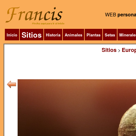
WEB
persona
Sitios
Inicio
Historia
Animales
Plantas
Setas
Minerale
Sitios
Euro
>