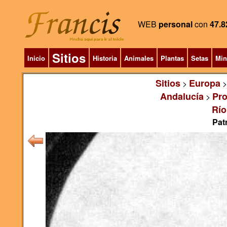
WEB
personal
con
47.8
Sitios
Inicio
Historia
Animales
Plantas
Setas
Min
Sitios
Europa
>
Andalucía
Pro
>
Río
Pat