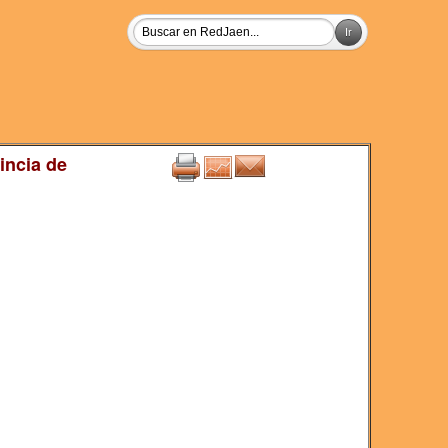
incia de