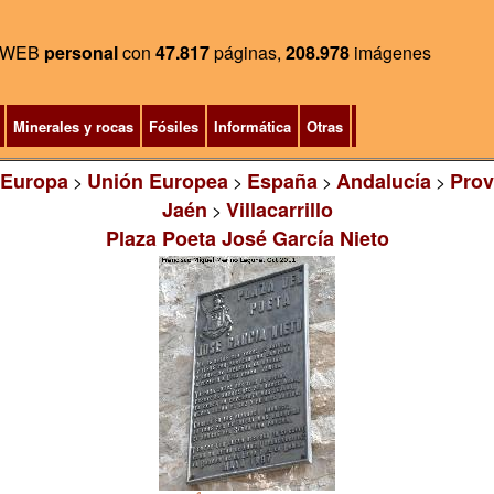
WEB
personal
con
47.817
páginas,
208.978
imágenes
Minerales y rocas
Fósiles
Informática
Otras
Europa
Unión Europea
España
Andalucía
Prov
>
>
>
>
Jaén
Villacarrillo
>
Plaza Poeta José García Nieto