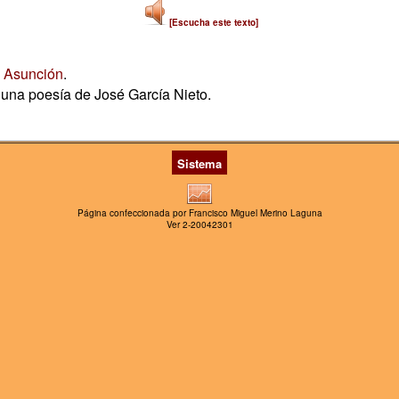
[Escucha este texto]
a Asunción
.
 una poesía de José García Nieto.
Sistema
Página confeccionada por Francisco Miguel Merino Laguna
Ver 2-20042301