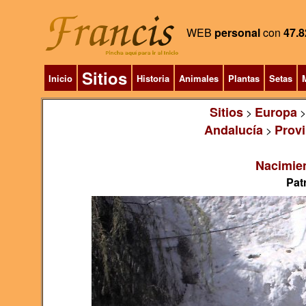
WEB
personal
con
47.8
Sitios
Inicio
Historia
Animales
Plantas
Setas
M
Sitios
Europa
>
Andalucía
Provi
>
Nacimie
Pat