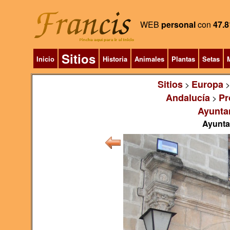
WEB
personal
con
47.8
Sitios
Inicio
Historia
Animales
Plantas
Setas
M
Sitios
Europa
>
Andalucía
Pr
>
Ayunta
Ayunta