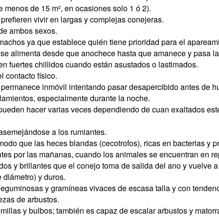
s de menos de 15 m², en ocasiones solo 1 ó 2).
prefieren vivir en largas y complejas conejeras.
s de ambos sexos.
machos ya que establece quién tiene prioridad para el apaream
, se alimenta desde que anochece hasta que amanece y pasa la 
n fuertes chillidos cuando están asustados o lastimados.
 contacto físico.
permanece inmóvil intentando pasar desapercibido antes de huir
amientos, especialmente durante la noche.
o pueden hacer varias veces dependiendo de cuan exaltados es
, asemejándose a los rumiantes.
e modo que las heces blandas (cecotrofos), ricas en bacterias y 
ntes por las mañanas, cuando los animales se encuentran en re
os y brillantes que el conejo toma de salida del ano y vuelve a
 diámetro) y duros.
leguminosas y gramíneas vivaces de escasa talla y con tendenc
tezas de arbustos.
semillas y bulbos; también es capaz de escalar arbustos y mator