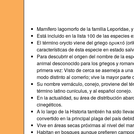
Mamífero lagomorfo de la familia Leporidae, y
Está incluido en la lista 100 de las especies
El término orycto viene del griego ορυκτό (ori
características de ésta especie en estado salv
Para descubrir el origen del nombre de la es
animal desconocido para los griegos y romanos d
primera vez: Visto de cerca se asemeja a una
modo distinto al comerlo; vive la mayor parte d
Su nombre vernáculo, conejo, proviene del té
término latino cuniculus, y al español conejo.
En la actualidad, su área de distribución aba
cinegéticos.
A lo largo de la Historia también ha sido lle
convertido en la principal plaga del país deb
Vive en áreas secas próximas al nivel del mar
Habitan en bosques aunque prefieren campos