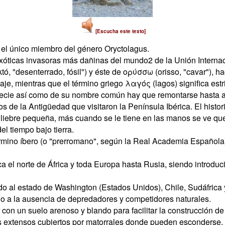
[Escucha este texto]
 el único miembro del género Oryctolagus.
 exóticas invasoras más dañinas del mundo2 de la Unión Interna
któ, "desenterrado, fósil") y éste de ορύσσω (orisso, "cavar"),
aje, mientras que el término griego λαγός (lagos) significa estr
pecie así como de su nombre común hay que remontarse hasta al
e la Antigüedad que visitaron la Península Ibérica. El historiad
 liebre pequeña, más cuando se le tiene en las manos se ve qu
el tiempo bajo tierra.
rmino íbero (o "prerromano", según la Real Academia Española)
rca el norte de África y toda Europa hasta Rusia, siendo introd
vado al estado de Washington (Estados Unidos), Chile, Sudáfrica
ido a la ausencia de depredadores y competidores naturales.
 con un suelo arenoso y blando para facilitar la construcción d
 extensos cubiertos por matorrales donde pueden esconderse.