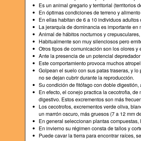
Es un animal gregario y territorial (territorio
En óptimas condiciones de terreno y alimento 
En ellas habitan de 6 a 10 individuos adulto
La jerarquía de dominancia es importante en 
Animal de hábitos nocturnos y crepusculares
Habitualmente son muy silenciosos pero emite
Otros tipos de comunicación son los olores y el
Ante la presencia de un potencial depredador 
Este comportamiento provoca muchos atropell
Golpean el suelo con sus patas traseras, y l
no se dejan cubrir durante la reproducción.
Su condición de fitófago con doble digestión
En efecto, el conejo practica la cecotrofia, d
digestivo. Estos excrementos son más frecue
Los cecotrofos, excrementos verde oliva, bland
un marrón oscuro, más gruesos (7 a 12 mm de
En general seleccionan plantas compuestas, 
En invierno su régimen consta de tallos y cor
Puede cavar la tierra para encontrar raíces, 