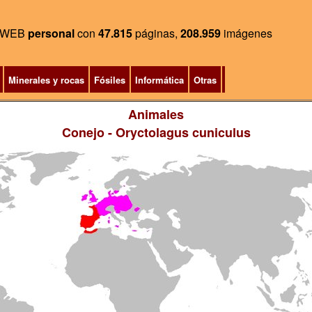
WEB
personal
con
47.815
páginas,
208.959
imágenes
Minerales y rocas
Fósiles
Informática
Otras
Animales
Conejo
- Oryctolagus cuniculus