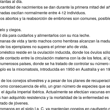
antas al día.
r cantidad de nacimientos se dan durante la primera mitad del a
amadas oscilan normalmente entre 4-12 individuos.
s abortos y la reabsorción de embriones son comunes, posible
lo y ciegos.
 día para cuidarlos y alimentarlos con su rica leche.
emanas de vida y tanto machos como hembras alcanzan la madur
de los ejemplares no supera el primer año de vida.
doméstico reside en la ovulación inducida, donde los óvulos sól
 de contacto entre la circulación materna con la de los fetos, al
numerosos países, donde se ha tratado de controlar su número 
lo es la mixomatosis, introducida en 1950 en Australia y en 1
 de los conejos silvestres y a pesar de los planes de recuperac
Como consecuencia de ello, un gran número de especies que s
 el águila imperial ibérica. Actualmente se efectúan vacunas e
jos han adquirido resistencia y la mortalidad de la enfermedad 
erado de jóvenes.
manos en el siglo I a. C. ya mantenían conejos en cautiverio co