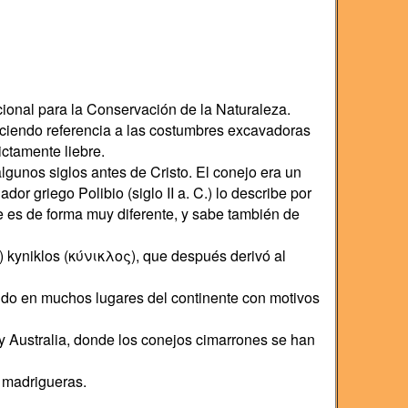
cional para la Conservación de la Naturaleza.
 haciendo referencia a las costumbres excavadoras
ictamente liebre.
gunos siglos antes de Cristo. El conejo era un
or griego Polibio (siglo II a. C.) lo describe por
e es de forma muy diferente, y sabe también de
 kyniklos (κύνικλoς), que después derivó al
ucido en muchos lugares del continente con motivos
 y Australia, donde los conejos cimarrones se han
e madrigueras.