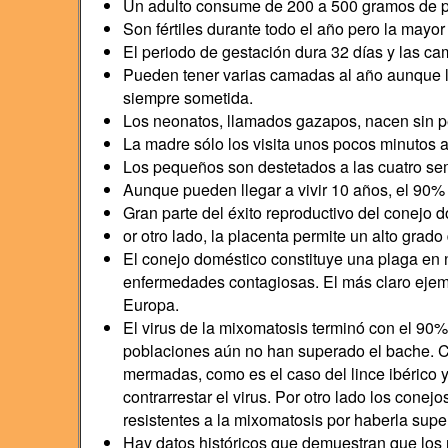
Un adulto consume de 200 a 500 gramos de pl
Son fértiles durante todo el año pero la mayo
El periodo de gestación dura 32 días y las c
Pueden tener varias camadas al año aunque lo
siempre sometida.
Los neonatos, llamados gazapos, nacen sin pe
La madre sólo los visita unos pocos minutos al
Los pequeños son destetados a las cuatro s
Aunque pueden llegar a vivir 10 años, el 90% 
Gran parte del éxito reproductivo del conejo 
or otro lado, la placenta permite un alto grado
El conejo doméstico constituye una plaga en 
enfermedades contagiosas. El más claro ejemp
Europa.
El virus de la mixomatosis terminó con el 90%
poblaciones aún no han superado el bache. 
mermadas, como es el caso del lince ibérico y
contrarrestar el virus. Por otro lado los cone
resistentes a la mixomatosis por haberla sup
Hay datos históricos que demuestran que los ro