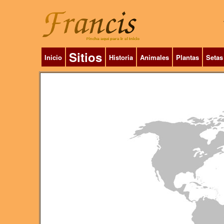
Sitios
Inicio
Historia
Animales
Plantas
Setas