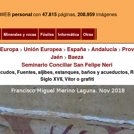
WEB
personal
con
47.815
páginas,
208.959
imágenes
Minerales y rocas
Fósiles
Informática
Otras
Europa
Unión Europea
España
Andalucía
Prov
>
>
>
>
Jaén
Baeza
>
Seminario Conciliar San Felipe Neri
cudos, Fuentes, aljibes, estanques, baños y acueductos, R
Siglo XVII, Vítor o grafiti