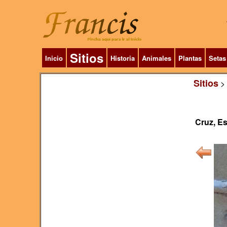
Sitios
Inicio
Historia
Animales
Plantas
Setas
Sitios
>
Cruz, Es