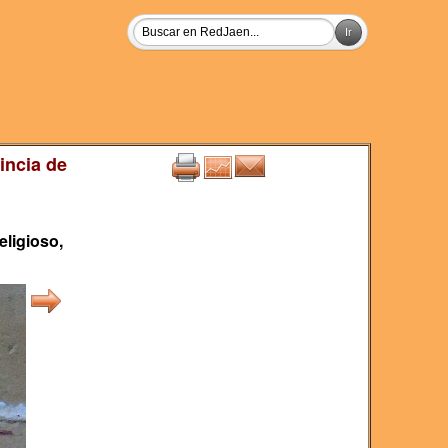
incia de
eligioso,