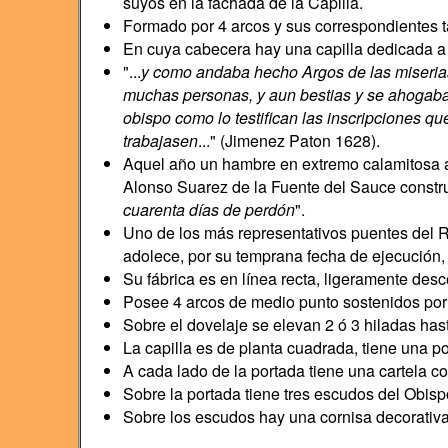
suyos en la fachada de la Capilla.
Formado por 4 arcos y sus correspondientes t
En cuya cabecera hay una capilla dedicada a l
"...
y como andaba hecho Argos de las miserias 
muchas personas, y aun bestias y se ahogaban
obispo como lo testifican las inscripciones 
trabajasen
..." (Jimenez Paton 1628).
Aquel año un hambre en extremo calamitosa as
Alonso Suarez de la Fuente del Sauce constru
cuarenta días de perdón
".
Uno de los más representativos puentes del R
adolece, por su temprana fecha de ejecución,
Su fábrica es en línea recta, ligeramente des
Posee 4 arcos de medio punto sostenidos por 3
Sobre el dovelaje se elevan 2 ó 3 hiladas hast
La capilla es de planta cuadrada, tiene una p
A cada lado de la portada tiene una cartela co
Sobre la portada tiene tres escudos del Obis
Sobre los escudos hay una cornisa decorativa 