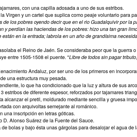
ajamares, con una capilla adosada a uno de sus estribos.
a Virgen y un cartel que suplica como peaje voluntario para pa
de los pobres oyendo decir que en el rio Guadalquivir por la 
 y perdían las haciendas de los pobres: hizo una tan gran limo
que están en la entrada; labrola en un año de grandísima neces
olaba el Reino de Jaén. Se consideraba peor que la guerra o la
ye entre 1505-1508 el puente. "
Libre de todos sin pagar tribut
enacimiento Andaluz, por ser uno de los primeros en incorpora
 de una estructura muy pesada.
cendiente, lo que ha condicionado que la luz y altura de sus arc
 estribos de diferente espesor, reforzados por tajamares trian
a alcanzar el pretil, moldurado mediante sencilla y gruesa impo
ortada con arquivoltas semejante al románico.
n una inscripción en letras góticas.
po D. Alonso Suárez de la Fuente del Sauce.
de bolas y bajo ésta unas gárgolas para desalojar el agua de l