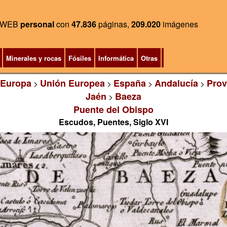
WEB
personal
con
47.836
páginas,
209.020
imágenes
Minerales y rocas
Fósiles
Informática
Otras
Europa
Unión Europea
España
Andalucía
Prov
>
>
>
>
Jaén
Baeza
>
Puente del Obispo
Escudos, Puentes, Siglo XVI