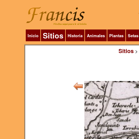
Sitios
Inicio
Historia
Animales
Plantas
Setas
Sitios
>