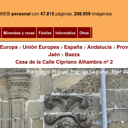
WEB
personal
con
47.815
páginas,
208.959
imágenes
Minerales y rocas
Fósiles
Informática
Otras
Europa
Unión Europea
España
Andalucía
Prov
>
>
>
>
Jaén
Baeza
>
Casa de la Calle Cipriano Alhambra nº 2