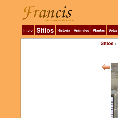
Sitios
Inicio
Historia
Animales
Plantas
Setas
Sitios
>