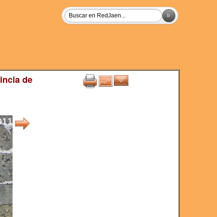
incia de