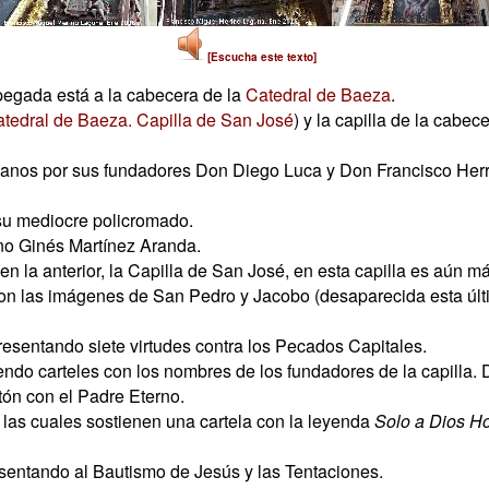
[Escucha este texto]
 pegada está a la cabecera de la
Catedral de Baeza
.
tedral de Baeza. Capilla de San José
) y la capilla de la cabec
anos por sus fundadores Don Diego Luca y Don Francisco Herrer
su mediocre policromado.
no Ginés Martínez Aranda.
 en la anterior, la Capilla de San José, en esta capilla es aún 
on las imágenes de San Pedro y Jacobo (desaparecida esta últim
presentando siete virtudes contra los Pecados Capitales.
endo carteles con los nombres de los fundadores de la capilla
tón con el Padre Eterno.
ia, las cuales sostienen una cartela con la leyenda
Solo a Dios Ho
resentando al Bautismo de Jesús y las Tentaciones.