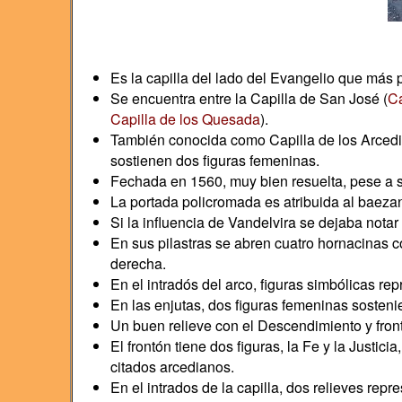
Es la capilla del lado del Evangelio que más
Se encuentra entre la Capilla de San José (
Ca
Capilla de los Quesada
).
También conocida como Capilla de los Arcedi
sostienen dos figuras femeninas.
Fechada en 1560, muy bien resuelta, pese a 
La portada policromada es atribuida al baeza
Si la influencia de Vandelvira se dejaba notar
En sus pilastras se abren cuatro hornacinas c
derecha.
En el intradós del arco, figuras simbólicas re
En las enjutas, dos figuras femeninas sosteni
Un buen relieve con el Descendimiento y fron
El frontón tiene dos figuras, la Fe y la Justic
citados arcedianos.
En el intrados de la capilla, dos relieves rep