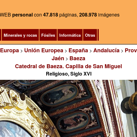
WEB
personal
con
47.818
páginas,
208.978
imágenes
Minerales y rocas
Fósiles
Informática
Otras
Europa
Unión Europea
España
Andalucía
Prov
>
>
>
>
Jaén
Baeza
>
Catedral de Baeza. Capilla de San Miguel
Religioso, Siglo XVI