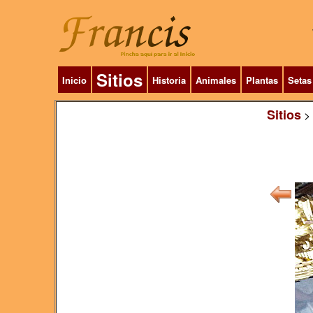
Sitios
Inicio
Historia
Animales
Plantas
Setas
Sitios
>