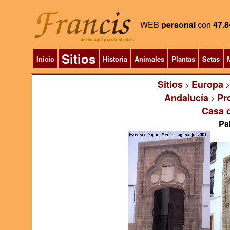
WEB
personal
con
47.8
Sitios
Inicio
Historia
Animales
Plantas
Setas
M
Sitios
Europa
>
Andalucía
Pr
>
Casa d
Pa