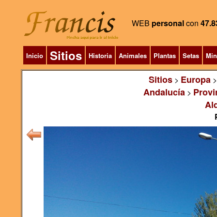
WEB
personal
con
47.8
Sitios
Inicio
Historia
Animales
Plantas
Setas
Min
Sitios
Europa
>
Andalucía
Provi
>
Al