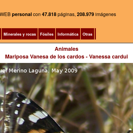
WEB
personal
con
47.818
páginas,
208.979
imágenes
Minerales y rocas
Fósiles
Informática
Otras
Animales
Mariposa Vanesa de los cardos
- Vanessa cardui