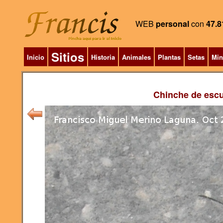
WEB
personal
con
47.8
Sitios
Inicio
Historia
Animales
Plantas
Setas
Min
Chinche de esc