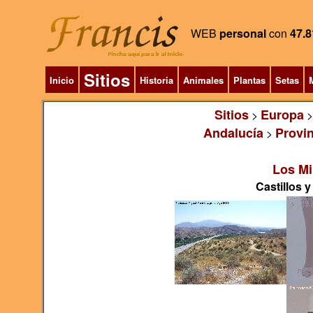
WEB
personal
con
47.8
Sitios
Inicio
Historia
Animales
Plantas
Setas
M
Sitios
Europa
>
Andalucía
Provin
>
Los Mi
Castillos y