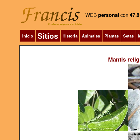
WEB
personal
con
47.8
Sitios
Inicio
Historia
Animales
Plantas
Setas
M
Mantis relig