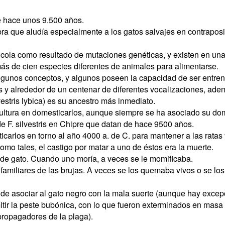
 hace unos 9.500 años.
bra que aludía especialmente a los gatos salvajes en contraposi
 cola como resultado de mutaciones genéticas, y existen en una
s de cien especies diferentes de animales para alimentarse.
lgunos conceptos, y algunos poseen la capacidad de ser entre
 y alrededor de un centenar de diferentes vocalizaciones, adem
vestris lybica) es su ancestro más inmediato.
ultura en domesticarlos, aunque siempre se ha asociado su dom
e F. silvestris en Chipre que datan de hace 9500 años.
arlos en torno al año 4000 a. de C. para mantener a las ratas 
mo tales, el castigo por matar a uno de éstos era la muerte.
de gato. Cuando uno moría, a veces se le momificaba.
miliares de las brujas. A veces se los quemaba vivos o se los 
de asociar al gato negro con la mala suerte (aunque hay excepc
mitir la peste bubónica, con lo que fueron exterminados en mas
 propagadores de la plaga).