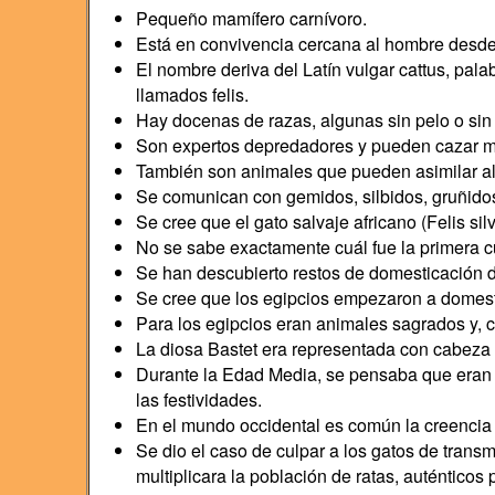
Pequeño mamífero carnívoro.
Está en convivencia cercana al hombre desde
El nombre deriva del Latín vulgar cattus, pala
llamados felis.
Hay docenas de razas, algunas sin pelo o sin
Son expertos depredadores y pueden cazar má
También son animales que pueden asimilar a
Se comunican con gemidos, silbidos, gruñidos
Se cree que el gato salvaje africano (Felis sil
No se sabe exactamente cuál fue la primera c
Se han descubierto restos de domesticación d
Se cree que los egipcios empezaron a domestic
Para los egipcios eran animales sagrados y, co
La diosa Bastet era representada con cabeza 
Durante la Edad Media, se pensaba que eran fa
las festividades.
En el mundo occidental es común la creencia 
Se dio el caso de culpar a los gatos de trans
multiplicara la población de ratas, auténticos