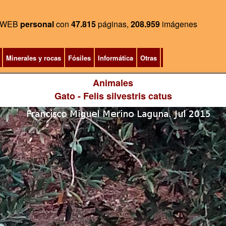
WEB
personal
con
47.815
páginas,
208.959
imágenes
Minerales y rocas
Fósiles
Informática
Otras
Animales
Gato
- Felis silvestris catus