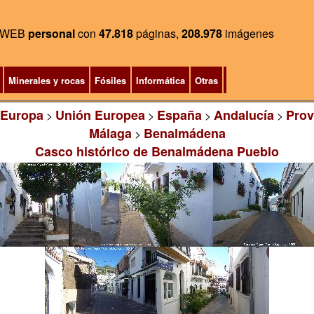
WEB
personal
con
47.818
páginas,
208.978
imágenes
Minerales y rocas
Fósiles
Informática
Otras
Europa
Unión Europea
España
Andalucía
Prov
>
>
>
>
Málaga
Benalmádena
>
Casco histórico de Benalmádena Pueblo