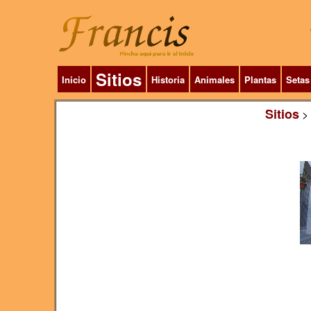
Sitios
Inicio
Historia
Animales
Plantas
Setas
Sitios
>