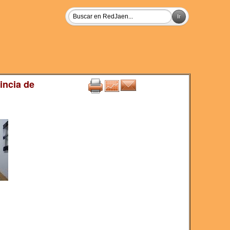
incia de