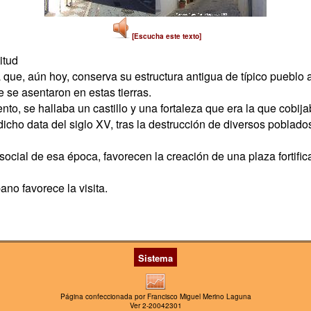
[Escucha este texto]
itud
que, aún hoy, conserva su estructura antigua de típico pueblo 
 se asentaron en estas tierras.
to, se hallaba un castillo y una fortaleza que era la que cobi
cho data del siglo XV, tras la destrucción de diversos poblados
y social de esa época, favorecen la creación de una plaza forti
no favorece la visita.
Sistema
Página confeccionada por Francisco Miguel Merino Laguna
Ver 2-20042301