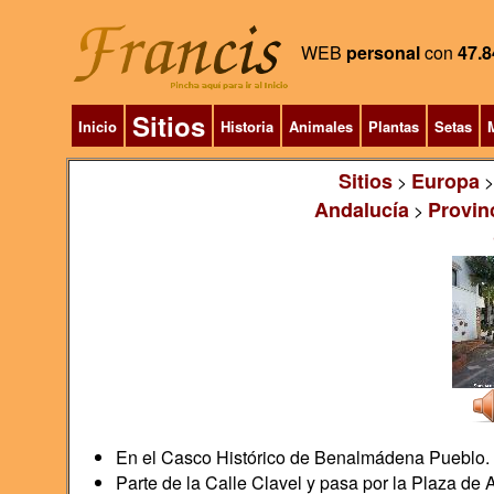
WEB
personal
con
47.8
Sitios
Inicio
Historia
Animales
Plantas
Setas
M
Sitios
Europa
>
Andalucía
Provin
>
En el Casco Histórico de Benalmádena Pueblo.
Parte de la Calle Clavel y pasa por la Plaza de 