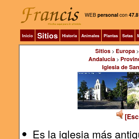
WEB
personal
con
47.8
Sitios
Inicio
Historia
Animales
Plantas
Setas
M
Sitios
Europa
>
Andalucía
Provin
>
Iglesia de S
[Esc
Es la iglesia más anti