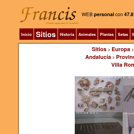
WEB
personal
con
47.8
Sitios
Inicio
Historia
Animales
Plantas
Setas
M
Sitios
Europa
>
Andalucía
Provin
>
Villa Ro