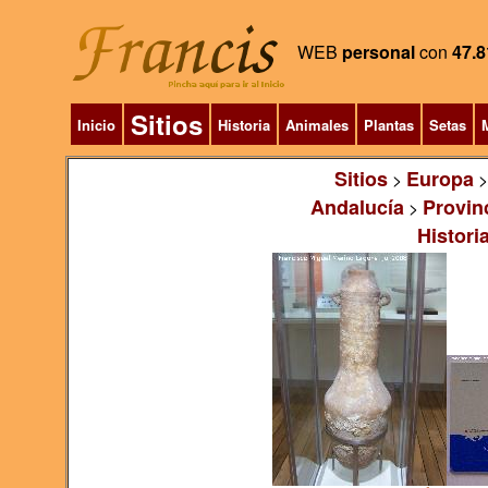
WEB
personal
con
47.8
Sitios
Inicio
Historia
Animales
Plantas
Setas
M
Sitios
Europa
>
Andalucía
Provin
>
Histori