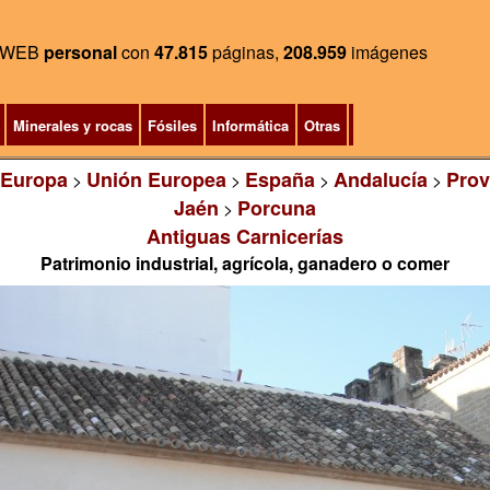
WEB
personal
con
47.815
páginas,
208.959
imágenes
Minerales y rocas
Fósiles
Informática
Otras
Europa
Unión Europea
España
Andalucía
Prov
>
>
>
>
Jaén
Porcuna
>
Antiguas Carnicerías
Patrimonio industrial, agrícola, ganadero o comer