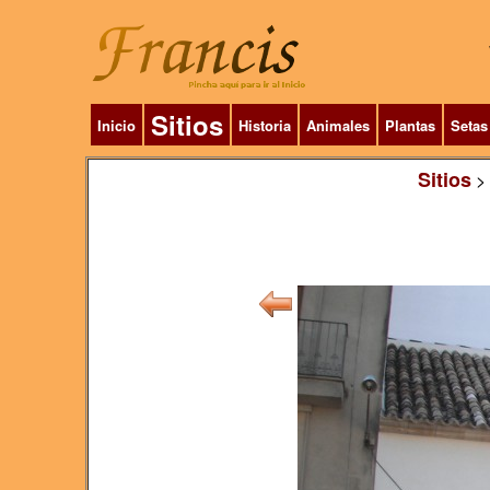
Sitios
Inicio
Historia
Animales
Plantas
Setas
Sitios
>