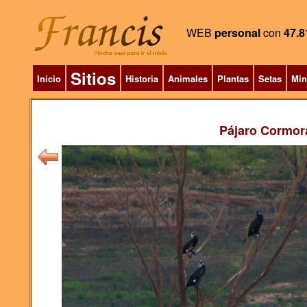
WEB
personal
con
47.8
Sitios
Inicio
Historia
Animales
Plantas
Setas
Min
Pájaro Cormor