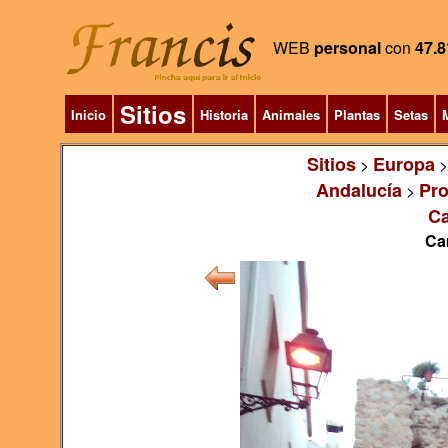
WEB
personal
con
47.8
Sitios
Inicio
Historia
Animales
Plantas
Setas
M
Sitios
Europa
>
Andalucía
Pro
>
Ca
Ca