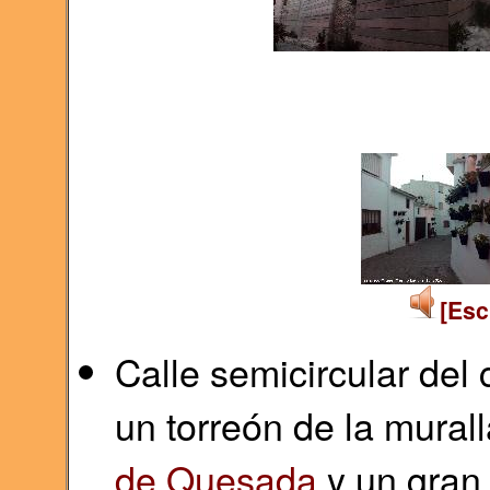
[Esc
Calle semicircular del
un torreón de la murall
de Quesada
y un gran 