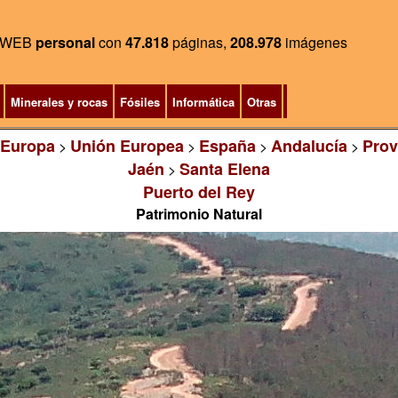
WEB
personal
con
47.818
páginas,
208.978
imágenes
Minerales y rocas
Fósiles
Informática
Otras
Europa
Unión Europea
España
Andalucía
Prov
>
>
>
>
Jaén
Santa Elena
>
Puerto del Rey
Patrimonio Natural