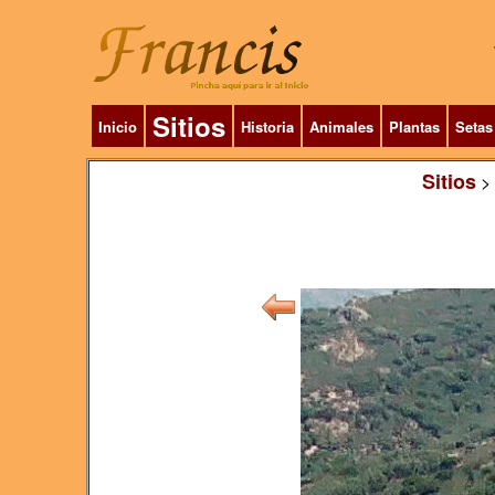
Sitios
Inicio
Historia
Animales
Plantas
Setas
Sitios
>