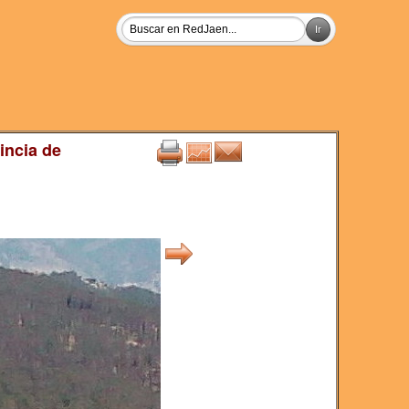
incia de