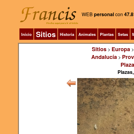
WEB
personal
con
47.8
Sitios
Inicio
Historia
Animales
Plantas
Setas
M
Sitios
Europa
>
Andalucía
Prov
>
Plaza
Plazas