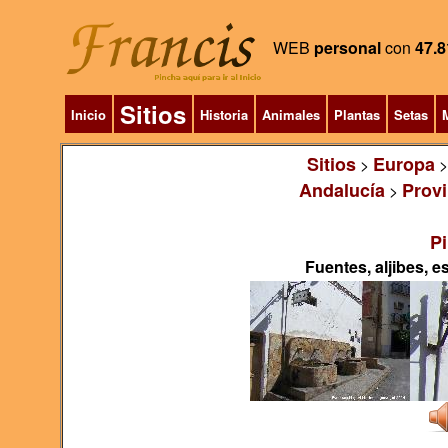
WEB
personal
con
47.8
Sitios
Inicio
Historia
Animales
Plantas
Setas
M
Sitios
Europa
>
Andalucía
Provi
>
Pi
Fuentes, aljibes, 