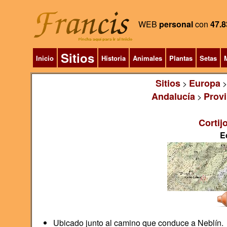
WEB
personal
con
47.8
Sitios
Inicio
Historia
Animales
Plantas
Setas
M
Sitios
Europa
>
Andalucía
Provi
>
Cortij
E
Ubicado junto al camino que conduce a Neblín.