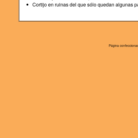
Cortijo en ruinas del que sólo quedan algunas p
Página confeccionad