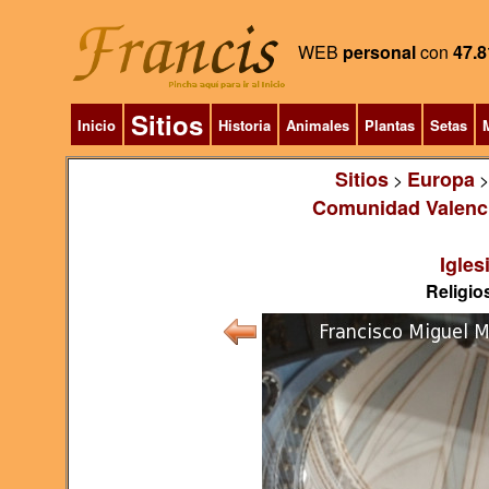
WEB
personal
con
47.8
Sitios
Inicio
Historia
Animales
Plantas
Setas
M
Sitios
Europa
>
Comunidad Valenc
Igles
Religios