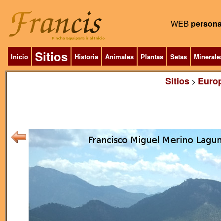
WEB
persona
Sitios
Inicio
Historia
Animales
Plantas
Setas
Minerale
Sitios
Euro
>