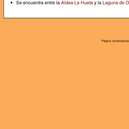
Se encuentra entre la
Aldea La Hueta
y la
Laguna de O
Página confeccionad