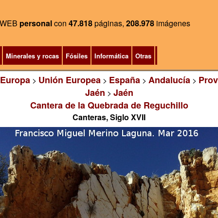
WEB
personal
con
47.818
páginas,
208.978
imágenes
Minerales y rocas
Fósiles
Informática
Otras
Europa
Unión Europea
España
Andalucía
Prov
>
>
>
>
Jaén
Jaén
>
Cantera de la Quebrada de Reguchillo
Canteras, Siglo XVII