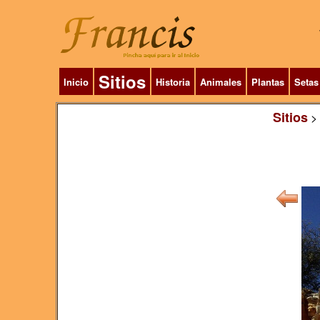
Sitios
Inicio
Historia
Animales
Plantas
Setas
Sitios
>