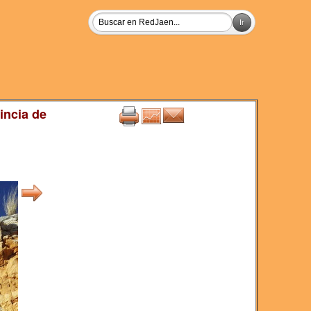
incia de