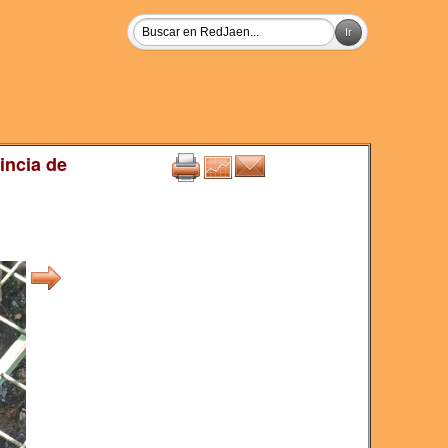
incia de