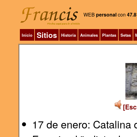
WEB
personal
con
47.8
Sitios
Inicio
Historia
Animales
Plantas
Setas
M
[Esc
17 de enero: Catalina