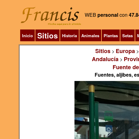
WEB
personal
con
47.8
Sitios
Inicio
Historia
Animales
Plantas
Setas
M
Sitios
Europa
>
Andalucía
Provi
>
Fuente de
Fuentes, aljibes, 