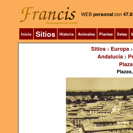
WEB
personal
con
47.8
Sitios
Inicio
Historia
Animales
Plantas
Setas
M
Sitios
Europa
>
Andalucía
P
>
Plaza
Plazas