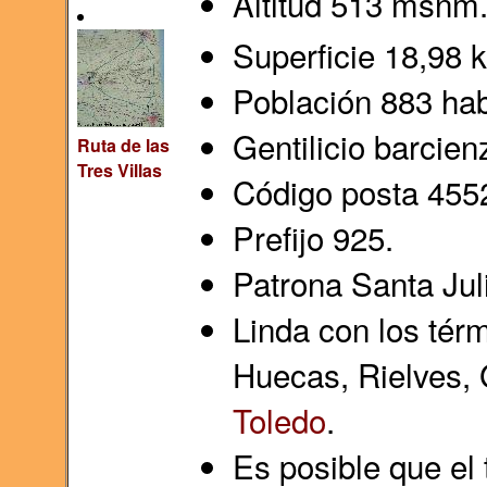
Altitud 513 msnm
Superficie 18,98 
Población 883 hab
Gentilicio barcien
Ruta de las
Tres Villas
Código posta 455
Prefijo 925.
Patrona Santa Juli
Linda con los tér
Huecas, Rielves, G
Toledo
.
Es posible que el