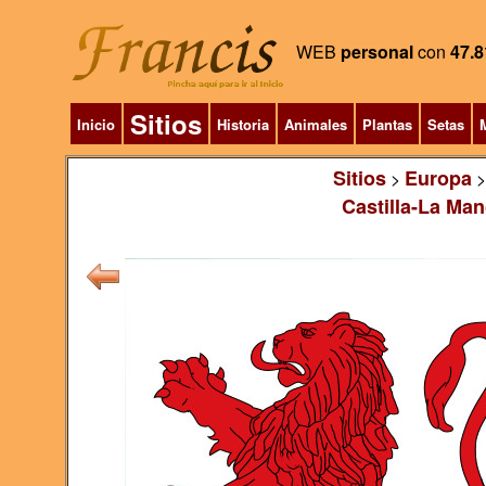
WEB
personal
con
47.8
Sitios
Inicio
Historia
Animales
Plantas
Setas
M
Sitios
Europa
>
Castilla-La Ma