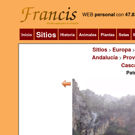
WEB
personal
con
47.8
Sitios
Inicio
Historia
Animales
Plantas
Setas
M
Sitios
Europa
>
Andalucía
Prov
>
Casc
Pat