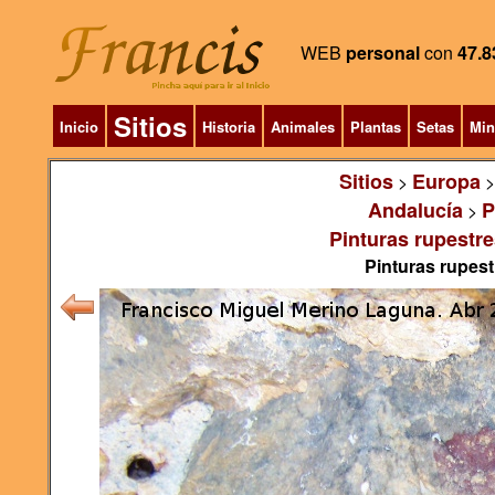
WEB
personal
con
47.8
Sitios
Inicio
Historia
Animales
Plantas
Setas
Min
Sitios
Europa
>
Andalucía
P
>
Pinturas rupestre
Pinturas rupest