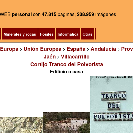
WEB
personal
con
47.815
páginas,
208.959
imágenes
Minerales y rocas
Fósiles
Informática
Otras
Europa
Unión Europea
España
Andalucía
Prov
>
>
>
>
Jaén
Villacarrillo
>
Cortijo Tranco del Polvorista
Edificio o casa