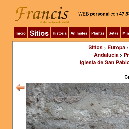
WEB
personal
con
47.8
Sitios
Inicio
Historia
Animales
Plantas
Setas
Min
Sitios
Europa
>
Andalucía
Pr
>
Iglesia de San Pabl
Cr