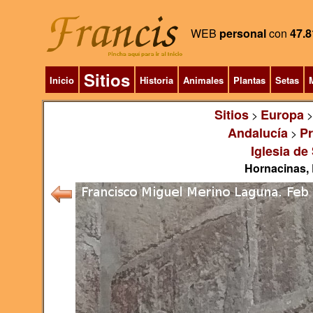
WEB
personal
con
47.8
Sitios
Inicio
Historia
Animales
Plantas
Setas
M
Sitios
Europa
>
Andalucía
Pr
>
Iglesia de
Hornacinas, 