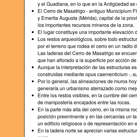
y el Guadiana, en lo que en la Antigüedad se 
El Cerro de Masatrigo - antiguo Municipium Fl
y Emerita Augusta (Mérida), capital de la prov
los importantes recursos mineros de la zona.
El lugar constituye una importante elevación d
Los restos arqueológicos, sobre todo estructur
por el terreno que rodea el cerro en un radio 
Las laderas del Cerro de Masatrigo se encuent
que han aflorado a la superficie por acción de
Aunque la interpretación de las estructuras e
construidas mediante opus caementicium -, su
Por lo general, las alineaciones de muros hoy 
generaría un urbanismo aterrazado como mejor s
Entre los restos visibles, en la cumbre del c
de mampostería encajados entre las rocas.
En la parte más alta del cerro, en la misma ro
posición preeminente y en las cercanías un t
un edificio religiosos o de representación en e
En la ladera norte se aprecian varias estruct