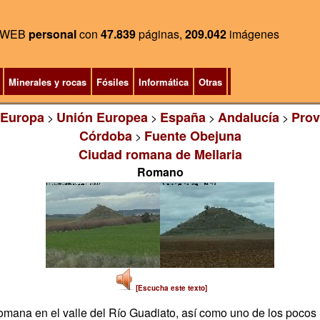
WEB
personal
con
47.839
páginas,
209.042
imágenes
Minerales y rocas
Fósiles
Informática
Otras
Europa
Unión Europea
España
Andalucía
Prov
>
>
>
>
Córdoba
Fuente Obejuna
>
Ciudad romana de Mellaria
Romano
[Escucha este texto]
omana en el valle del Río Guadiato, así como uno de los pocos 