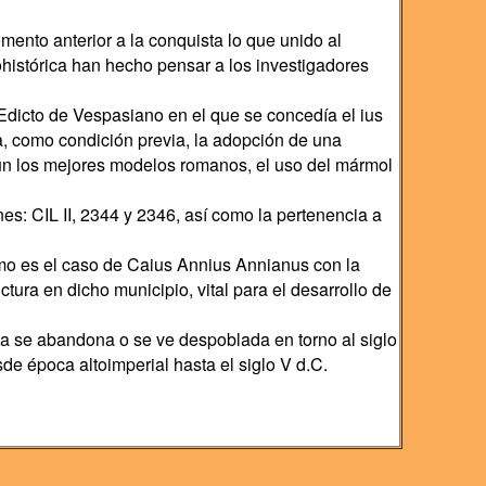
ento anterior a la conquista lo que unido al
ohistórica han hecho pensar a los investigadores
 Edicto de Vespasiano en el que se concedía el ius
ba, como condición previa, la adopción de una
ún los mejores modelos romanos, el uso del mármol
es: CIL II, 2344 y 2346, así como la pertenencia a
omo es el caso de Caius Annius Annianus con la
tura en dicho municipio, vital para el desarrollo de
ia se abandona o se ve despoblada en torno al siglo
de época altoimperial hasta el siglo V d.C.