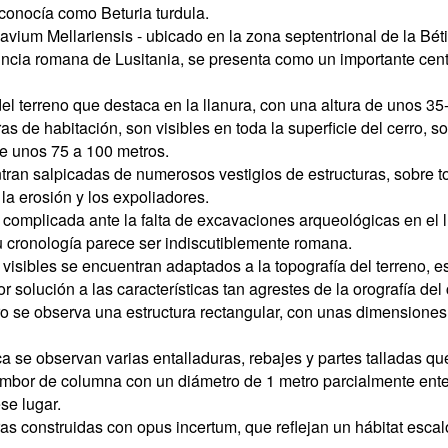
conocía como Beturia turdula.
avium Mellariensis - ubicado en la zona septentrional de la Bé
incia romana de Lusitania, se presenta como un importante centro
el terreno que destaca en la llanura, con una altura de unos 35
as de habitación, son visibles en toda la superficie del cerro, s
de unos 75 a 100 metros.
ran salpicadas de numerosos vestigios de estructuras, sobre tod
 la erosión y los expoliadores.
s complicada ante la falta de excavaciones arqueológicas en el 
 cronología parece ser indiscutiblemente romana.
visibles se encuentran adaptados a la topografía del terreno, es 
olución a las características tan agrestes de la orografía del 
erro se observa una estructura rectangular, con unas dimension
ca se observan varias entalladuras, rebajes y partes talladas q
ambor de columna con un diámetro de 1 metro parcialmente enter
se lugar.
uras construidas con opus incertum, que reflejan un hábitat esc