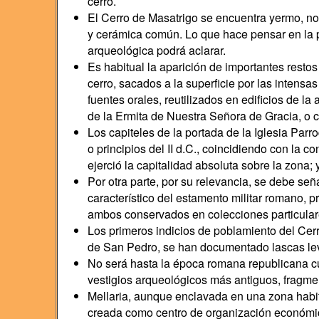
cerro.
El Cerro de Masatrigo se encuentra yermo, n
y cerámica común. Lo que hace pensar en la po
arqueológica podrá aclarar.
Es habitual la aparición de importantes resto
cerro, sacados a la superficie por las intensa
fuentes orales, reutilizados en edificios de l
de la Ermita de Nuestra Señora de Gracia, o 
Los capiteles de la portada de la Iglesia Parr
o principios del II d.C., coincidiendo con la c
ejerció la capitalidad absoluta sobre la zona;
Por otra parte, por su relevancia, se debe señ
característico del estamento militar romano, 
ambos conservados en colecciones particula
Los primeros indicios de poblamiento del Cerro
de San Pedro, se han documentado lascas leva
No será hasta la época romana republicana cu
vestigios arqueológicos más antiguos, fragme
Mellaria, aunque enclavada en una zona habit
creada como centro de organización económic