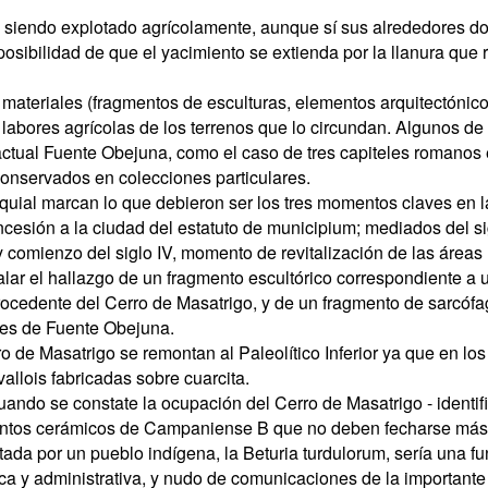
o siendo explotado agrícolamente, aunque sí sus alrededores 
sibilidad de que el yacimiento se extienda por la llanura que r
s materiales (fragmentos de esculturas, elementos arquitectónic
s labores agrícolas de los terrenos que lo circundan. Algunos d
a actual Fuente Obejuna, como el caso de tres capiteles romanos e
conservados en colecciones particulares.
oquial marcan lo que debieron ser los tres momentos claves en la
oncesión a la ciudad del estatuto de municipium; mediados del si
 y comienzo del siglo IV, momento de revitalización de las área
alar el hallazgo de un fragmento escultórico correspondiente a 
procedente del Cerro de Masatrigo, y de un fragmento de sarcóf
res de Fuente Obejuna.
 de Masatrigo se remontan al Paleolítico Inferior ya que en los
llois fabricadas sobre cuarcita.
ando se constate la ocupación del Cerro de Masatrigo - identif
ntos cerámicos de Campaniense B que no deben fecharse más all
ada por un pueblo indígena, la Beturia turdulorum, sería una f
a y administrativa, y nudo de comunicaciones de la importante