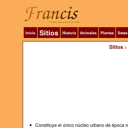
Sitios
Inicio
Historia
Animales
Plantas
Setas
Sitios
>
Constituye el único núcleo urbano de época r