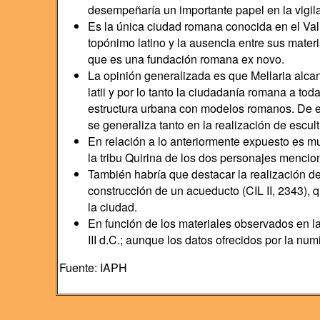
desempeñaría un importante papel en la vigilan
Es la única ciudad romana conocida en el Vall
topónimo latino y la ausencia entre sus mater
que es una fundación romana ex novo.
La opinión generalizada es que Mellaria alcan
latii y por lo tanto la ciudadanía romana a t
estructura urbana con modelos romanos. De e
se generaliza tanto en la realización de escul
En relación a lo anteriormente expuesto es mu
la tribu Quirina de los dos personajes mencion
También habría que destacar la realización d
construcción de un acueducto (CIL II, 2343), q
la ciudad.
En función de los materiales observados en l
III d.C.; aunque los datos ofrecidos por la nu
Fuente: IAPH