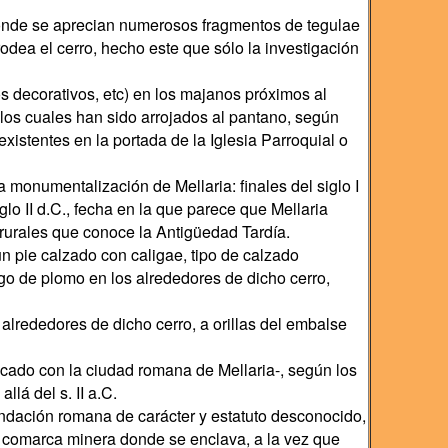
donde se aprecian numerosos fragmentos de tegulae
odea el cerro, hecho este que sólo la investigación
os decorativos, etc) en los majanos próximos al
e los cuales han sido arrojados al pantano, según
xistentes en la portada de la Iglesia Parroquial o
 monumentalización de Mellaria: finales del siglo I
glo II d.C., fecha en la que parece que Mellaria
s rurales que conoce la Antigüedad Tardía.
un pie calzado con caligae, tipo de calzado
ago de plomo en los alrededores de dicho cerro,
 alrededores de dicho cerro, a orillas del embalse
icado con la ciudad romana de Mellaria-, según los
á del s. II a.C.
undación romana de carácter y estatuto desconocido,
 comarca minera donde se enclava, a la vez que