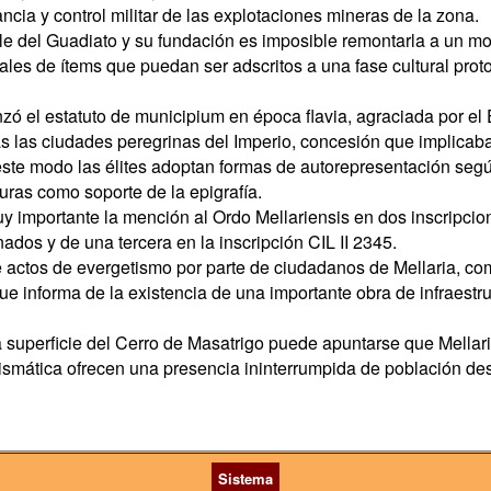
cia y control militar de las explotaciones mineras de la zona.
e del Guadiato y su fundación es imposible remontarla a un mom
iales de ítems que puedan ser adscritos a una fase cultural prot
zó el estatuto de municipium en época flavia, agraciada por el
odas las ciudades peregrinas del Imperio, concesión que implica
ste modo las élites adoptan formas de autorepresentación seg
turas como soporte de la epigrafía.
y importante la mención al Ordo Mellariensis en dos inscripcion
ados y de una tercera en la inscripción CIL II 2345.
e actos de evergetismo por parte de ciudadanos de Mellaria, c
ue informa de la existencia de una importante obra de infraestruc
a superficie del Cerro de Masatrigo puede apuntarse que Mellar
mismática ofrecen una presencia ininterrumpida de población des
Sistema