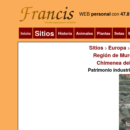
WEB
personal
con
47.8
Sitios
Inicio
Historia
Animales
Plantas
Setas
M
Sitios
Europa
>
Región de Mur
Chimenea del
Patrimonio industr