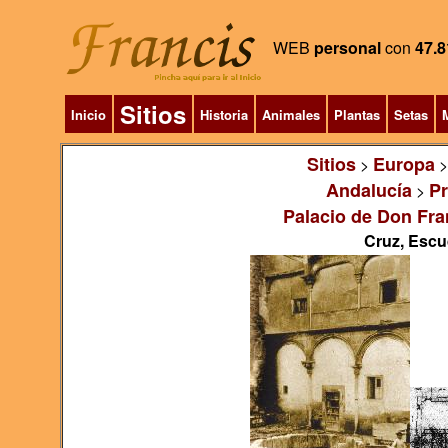
WEB
personal
con
47.8
Sitios
Inicio
Historia
Animales
Plantas
Setas
M
Sitios
Europa
>
Andalucía
Pr
>
Palacio de Don Fra
Cruz, Escud