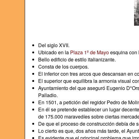
Del siglo XVII.
Ubicado en la
Plaza 1º de Mayo
esquina con 
Bello edificio de estilo italianizante.
Consta de los cuerpos.
El inferior con tres arcos que descansan en c
El superior que equilibra la armonia visual c
Ayuntamiento del que aseguró Eugenio D"Ors qu
Palladio.
En 1501, a petición del regidor Pedro de Molin
En él se pretende establecer un lugar decent
de 175.000 maravedíes sobre ciertas mercade
De que el proceso de construcción debía de se
Lo cierto es que, dos años más tarde, el Ayu
Es evidente que el principal problema que impe