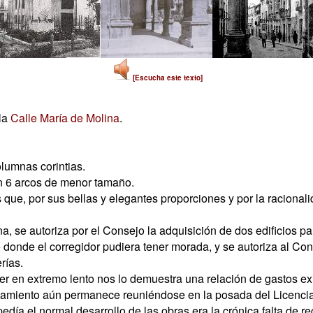
[Escucha este texto]
la
Calle María de Molina
.
olumnas corintias.
on 6 arcos de menor tamaño.
e, por sus bellas y elegantes proporciones y por la racionalid
a, se autoriza por el Consejo la adquisición de dos edificios p
e donde el corregidor pudiera tener morada, y se autoriza al C
rías.
r en extremo lento nos lo demuestra una relación de gastos exi
ntamiento aún permanece reuniéndose en la posada del Licenci
día el normal desarrollo de las obras era la crónica falta de re