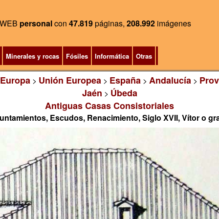
WEB
personal
con
47.819
páginas,
208.992
imágenes
Minerales y rocas
Fósiles
Informática
Otras
Europa
Unión Europea
España
Andalucía
Prov
>
>
>
>
Jaén
Úbeda
>
Antiguas Casas Consistoriales
untamientos, Escudos, Renacimiento, Siglo XVII, Vítor o graf