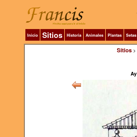
Sitios
Inicio
Historia
Animales
Plantas
Setas
Sitios
>
Ay