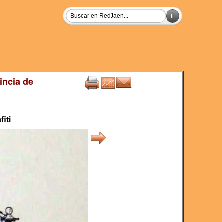
incia de
iti