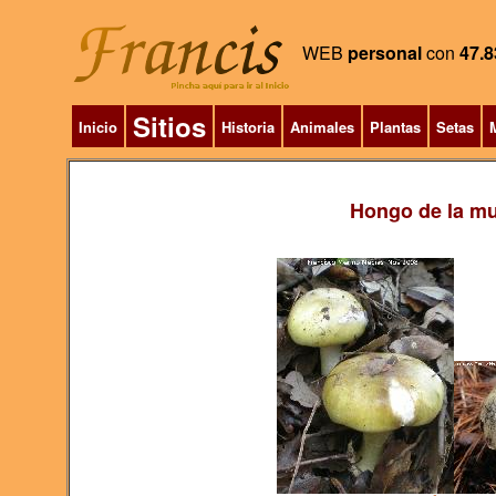
WEB
personal
con
47.8
Sitios
Inicio
Historia
Animales
Plantas
Setas
M
Hongo de la mu